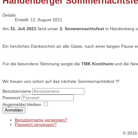
Handenberger Sommernachtsfe
Details
Erstellt: 12. August 2021
Am
31. Juli 2021
fand unser
2. Sommernachtsfest
in Handenberg st
Ein herzliches Dankeschön an alle Gäste, nach einer langen Pause w
Für die besondere Stimmung sorgte die
TMK Kirchheim
und die Ne
Wir freuen uns schon auf das nächste Sommernachtsfest.🎊
Benutzername
Passwort
Angemeldet bleiben
Anmelden
Benutzername vergessen?
Passwort vergessen?
© 2016